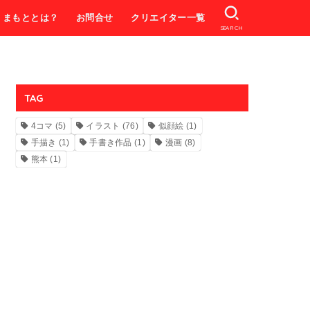
くまもととは？
お問合せ
クリエイター一覧
SEARCH
TAG
4コマ
(5)
イラスト
(76)
似顔絵
(1)
手描き
(1)
手書き作品
(1)
漫画
(8)
熊本
(1)