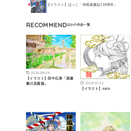
【イラスト】ほっこ「神風連蹶起149周年」
RECOMMEND
2026.08.04
【イラスト】田中広美「高瀬
2025.10.02
裏川花菖蒲」
【イラスト】sato