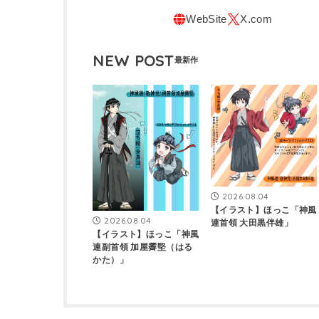
NEW POST
2026.08.04
【イラスト】ほっこ「神風
2026.08.04
連首領 大田黒伴雄」
【イラスト】ほっこ「神風
連副首領 加屋霽堅（はる
かた）」