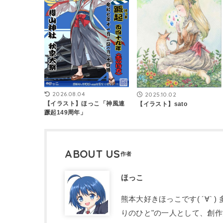
2026.08.04
2025.10.02
【イラスト】ほっこ「神風連
【イラスト】sato
蹶起149周年」
ABOUT US
ほっこ
熊本大好きほっこです( ´∀`
りのひと"の一人として、創